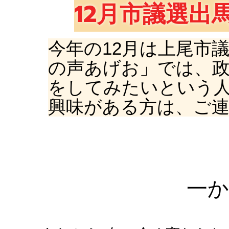
12月市議選出
​今年の12月は上尾
の声あげお」では、
をしてみたいという
興味がある方は、ご
​一