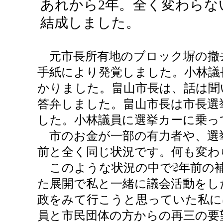
あれから2年。全く変わらな
結成しました。
元市長所有地のブロック塀の撤去
手紙により発覚しました。小林議
かりました。畠山市長は、話は聞
答弁しました。畠山市長は市長選
した。小林議員に選挙カーに乗っ
市のお金が一部の有力者や、選挙
前と全く同じ状況です。何も変わ
このような状況の中で2年前の補
た展開で私と一緒に議会活動をし
政をみて行こうと思っていた私に
員と市民団体の方からの再三の要